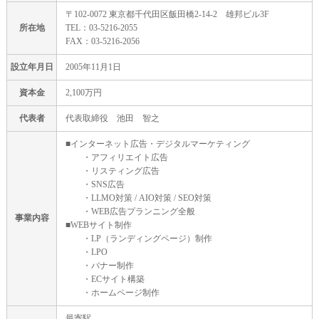
〒102-0072 東京都千代田区飯田橋2-14-2 雄邦ビル3F
所在地
TEL：03-5216-2055
FAX：03-5216-2056
設立年月日
2005年11月1日
資本金
2,100万円
代表者
代表取締役 池田 智之
■インターネット広告・デジタルマーケティング
・アフィリエイト広告
・リスティング広告
・SNS広告
・LLMO対策 / AIO対策 / SEO対策
・WEB広告プランニング全般
事業内容
■WEBサイト制作
・LP（ランディングページ）制作
・LPO
・バナー制作
・ECサイト構築
・ホームページ制作
最寄駅