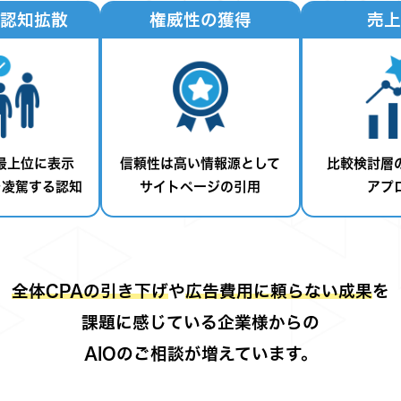
認知拡散
権威性の獲得
売上
最上位に表示
信頼性は高い情報源として
比較検討層
を凌駕する認知
サイトページの引用
アプ
全体CPAの引き下げ
や
広告費用に頼らない成果
を
課題に感じている企業様からの
AIOのご相談が増えています。