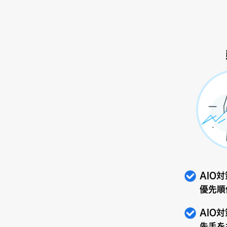
AIO
優先順
AIO
先手を