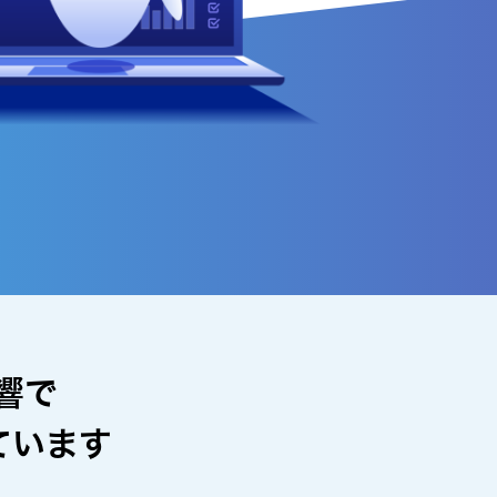
響で
ています