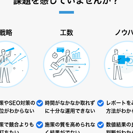
課題を感じていませんか？
戦略
工数
ノウ
対策やSEO対策の
時間がなかなか取れず
レポートを
位がわからない
に十分な運用できない
方法がわか
対策で競合よりも
施策の質を高められな
数値結果の
打ちたい
く結果がでない
判断がわか