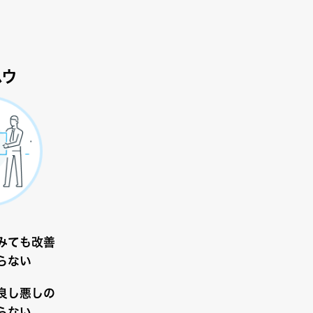
ハウ
みても改善
らない
良し悪しの
らない