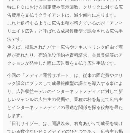
特にＰＣにおける固定費や表示回数、クリックに対する広
告費用を支払うクライアントは、減少傾向にあります。
これと逆行するように広告出稿が増えているのが「アフィ
リエイト広告」と呼ばれる成果報酬型で課金される広告手
法です。
例えば、掲載されたバナー広告やテキストリンク経由で商
品が売れたり、宿泊施設予約や資料請求、会員登録等のア
クションが発生した際に広告費を支払う広告手法です。
今回の「メディア運営サポート」は、従来の固定費やクリ
ック課金にプラスして成果報酬型の課金を導入する事によ
り、広告収益モデルのインターネットメディアに対して新
しいジャンルの広告主の発掘や、業種の枠を超えて広告主
とインターネットメディアの最適な関係を探る役割を果た
します。
「日刊サイゾー」は、開設以来、右肩あがりで成長を続け
ている数少ないＰＣメディアのひとつであり、広告主も掲