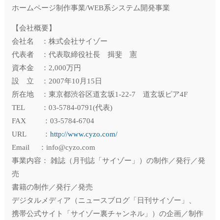
ホームページ制作事業/WEB系システム開発事業
【会社概要】
会社名 ：株式会社サイゾー
代表者 ：代表取締役社長 揖斐 憲
資本金 ：2,000万円
設 立 ：2007年10月15日
所在地 ：東京都渋谷区道玄坂1-22-7 道玄坂ピア4F
TEL ：03-5784-0791(代表)
FAX ：03-5784-6704
URL ：
http://www.cyzo.com/
Email ：info@cyzo.com
事業内容： 雑誌（月刊誌「サイゾー」）の制作／発行／発
売
書籍の制作／発行／発売
デジタルメディア（ニュースブログ「日刊サイゾー」、
携帯公式サイト「サイゾー裏チャンネル」）の企画／制作