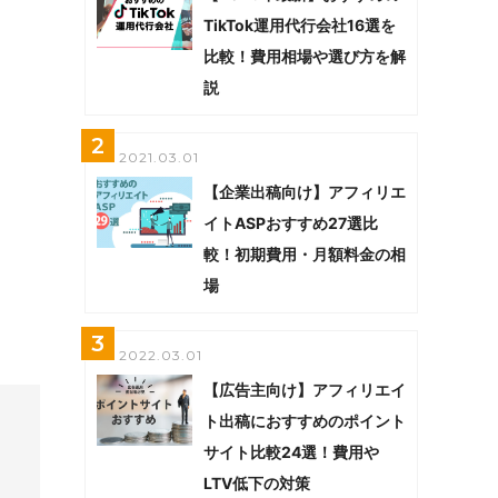
TikTok運用代行会社16選を
比較！費用相場や選び方を解
説
2
2021.03.01
【企業出稿向け】アフィリエ
イトASPおすすめ27選比
較！初期費用・月額料金の相
場
3
2022.03.01
【広告主向け】アフィリエイ
ト出稿におすすめのポイント
サイト比較24選！費用や
LTV低下の対策