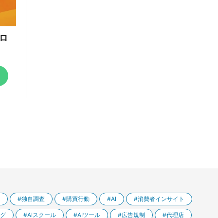
ロ
独自調査
購買行動
AI
消費者インサイト
グ
AIスクール
AIツール
広告規制
代理店