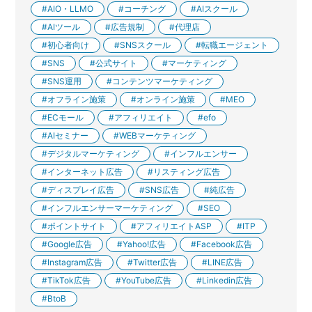
AIO・LLMO
コーチング
AIスクール
AIツール
広告規制
代理店
初心者向け
SNSスクール
転職エージェント
SNS
公式サイト
マーケティング
SNS運用
コンテンツマーケティング
オフライン施策
オンライン施策
MEO
ECモール
アフィリエイト
efo
AIセミナー
WEBマーケティング
デジタルマーケティング
インフルエンサー
インターネット広告
リスティング広告
ディスプレイ広告
SNS広告
純広告
インフルエンサーマーケティング
SEO
ポイントサイト
アフィリエイトASP
ITP
Google広告
Yahoo!広告
Facebook広告
Instagram広告
Twitter広告
LINE広告
TikTok広告
YouTube広告
Linkedin広告
BtoB