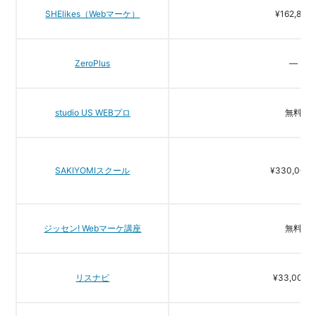
SHElikes（Webマーケ）
¥162,800
ZeroPlus
―
studio US WEBプロ
無料
SAKIYOMIスクール
¥330,000
ジッセン! Webマーケ講座
無料
リ
スナビ
¥33,000~