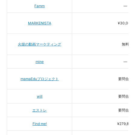
Famm
―
MARKENISTA
¥30,000
火燵の動画マーケティング
無料
mine
―
mamaEduプロジェクト
要問合せ
will
要問合せ
エストレ
要問合せ
Find me!
¥279,800