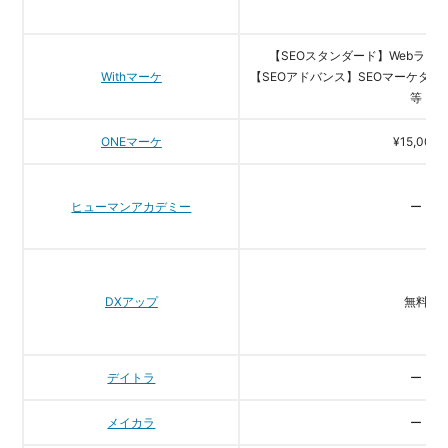
【SEOスタンダード】Webライター
Withマーケ
【SEOアドバンス】SEOマーケター即
等
ONEマーケ
¥15,000
ヒューマンアカデミー
ー
DXアップ
無料
デイトラ
ー
メイカラ
ー