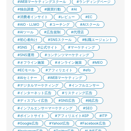
WEBマーケティングスクール
ランディングページ
独自調査
購買行動
AI
消費者インサイト
レビュー
EC
AIO・LLMO
コーチング
AIスクール
AIツール
広告規制
代理店
初心者向け
SNSスクール
転職エージェント
SNS
公式サイト
マーケティング
SNS運用
コンテンツマーケティング
オフライン施策
オンライン施策
MEO
ECモール
アフィリエイト
efo
AIセミナー
WEBマーケティング
デジタルマーケティング
インフルエンサー
インターネット広告
リスティング広告
ディスプレイ広告
SNS広告
純広告
インフルエンサーマーケティング
SEO
ポイントサイト
アフィリエイトASP
ITP
Google広告
Yahoo!広告
Facebook広告
Instagram広告
Twitter広告
LINE広告