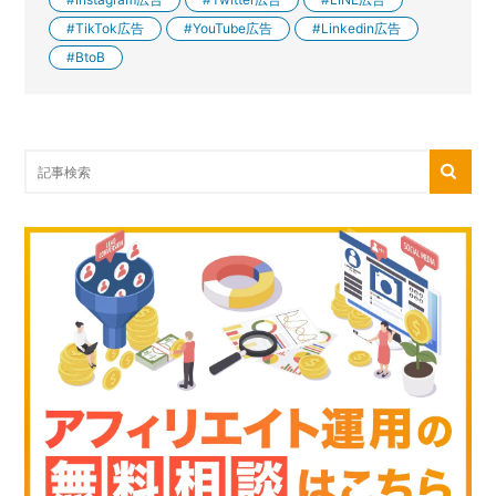
TikTok広告
YouTube広告
Linkedin広告
BtoB