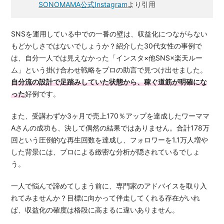
SONOMAMA公式Instagram
より引用
SNSを運用している中での一番の壁は、収益化につながらない
もどかしさではないでしょうか？紹介した30代女性の事例で
は、自分一人では見えなかった「インスタ×他SNS×楽天ルー
ム」という掛け合わせ戦略をプロの助言で見つけ出せました。
自分流の設計で足踏みしていた状態から、稼ぐ道筋が明確にな
った
好例です。
また、受講わずか3ヶ月で売上170％アップを達成したワーママ
Aさんの成功も、決して偶然の結果ではありません。合計178万
回という圧倒的な再生回数を達成し、フォロワーを1.1万人増や
した背景には、プロによる緻密な分析が隠されているでしょ
う。
一人で悩んで諦めてしまう前に、専門家のアドバイスを取り入
れてみませんか？目標に向かって伴走してくれる存在がいれ
ば、収益化の確度は格段に高まるに違いありません。