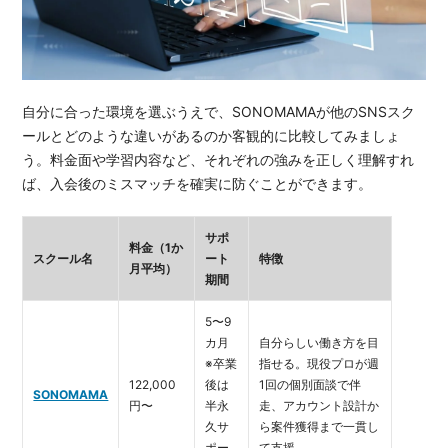
自分に合った環境を選ぶうえで、SONOMAMAが他のSNSスク
ールとどのような違いがあるのか客観的に比較してみましょ
う。料金面や学習内容など、それぞれの強みを正しく理解すれ
ば、入会後のミスマッチを確実に防ぐことができます。
サポ
料金（1か
スクール名
ート
特徴
月平均）
期間
5〜9
カ月
自分らしい働き方を目
※卒業
指せる。現役プロが週
122,000
後は
1回の個別面談で伴
SONOMAMA
円〜
半永
走、アカウント設計か
久サ
ら案件獲得まで一貫し
ポー
て支援