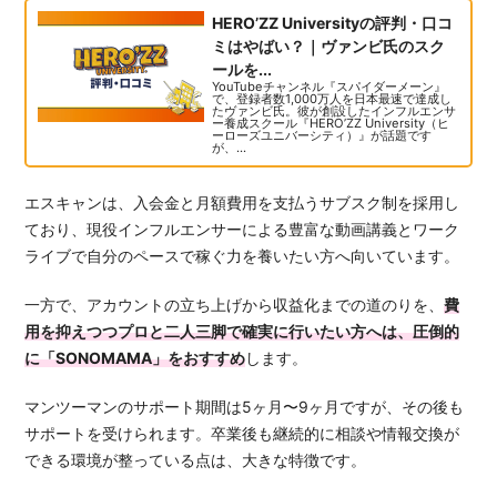
HERO’ZZ Universityの評判・口コ
ミはやばい？｜ヴァンビ氏のスク
ールを...
YouTubeチャンネル『スパイダーメーン』
で、登録者数1,000万人を日本最速で達成し
たヴァンビ氏。彼が創設したインフルエンサ
ー養成スクール『HERO’ZZ University（ヒ
ーローズユニバーシティ）』が話題です
が、...
エスキャンは、入会金と月額費用を支払うサブスク制を採用し
ており、現役インフルエンサーによる豊富な動画講義とワーク
ライブで自分のペースで稼ぐ力を養いたい方へ向いています。
一方で、アカウントの立ち上げから収益化までの道のりを、
費
用を抑えつつプロと二人三脚で確実に行いたい方へは、圧倒的
に「SONOMAMA」をおすすめ
します。
マンツーマンのサポート期間は5ヶ月〜9ヶ月ですが、その後も
サポートを受けられます。卒業後も継続的に相談や情報交換が
できる環境が整っている点は、大きな特徴です。