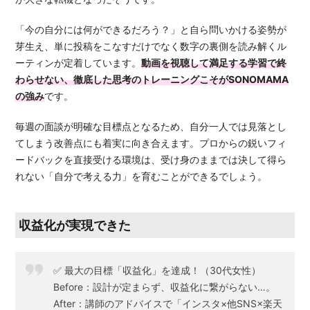
「今の自分には何ができるだろう？」と自ら問いかける姿勢が
芽生え、単に投稿をこなすだけでなく数字の裏側を読み解くル
ーティンが定着しています。
動画を
視聴して満足する学習で終
わらせない、徹底した思考のトレーニングこそがSONOMAMA
の強み
です。
毎週の面談が明確な目標点となるため、自分一人では見落とし
てしまう改善点にも着実に向き合えます。プロからの鋭いフィ
ードバックを直接受ける環境は、受け身のままでは決して得ら
れない「自分で考える力」を育むことができるでしょう。
収益化が実現できた
✅ 最大の目標「収益化」を達成！（30代女性）
Before：設計が定まらず、収益化に繋がらない…。
After：講師のアドバイスで「インスタ×他SNS×楽天