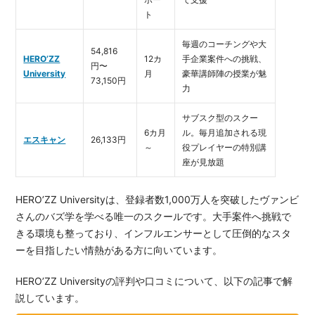
ト
毎週のコーチングや大
54,816
HERO’ZZ
12カ
手企業案件への挑戦、
円〜
University
月
豪華講師陣の授業が魅
73,150円
力
サブスク型のスクー
6カ月
ル。毎月追加される現
エスキャン
26,133円
～
役プレイヤーの特別講
座が見放題
HERO’ZZ Universityは、登録者数1,000万人を突破したヴァンビ
さんのバズ学を学べる唯一のスクールです。大手案件へ挑戦で
きる環境も整っており、インフルエンサーとして圧倒的なスタ
ーを目指したい情熱がある方に向いています。
HERO’ZZ Universityの評判や口コミについて、以下の記事で解
説しています。