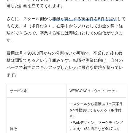
選した計画を立ててくれます。
さらに、スクール側から
報酬が発生する実案件を5件も提供
して
もらえます（条件付き）。在学中からプロとしてお金を稼ぐ経
験ができるので、卒業する頃には即戦力としての自信がつきま
す。
費用は月々9,800円からの分割払いが可能で、卒業した後も教
材は閲覧できるという仕組みです。転職や副業に向け、自分の
ペースで着実にスキルアップしたい人に最適な環境が整ってい
ます。
サービス名
WEBCOACH（ウェブコーチ）
・スクールから報酬ありの実案件
を5件提供してもらえる（条件付
き）
・Webデザイン、マーケティング
特徴
に加え生成AI活用など全47スキ