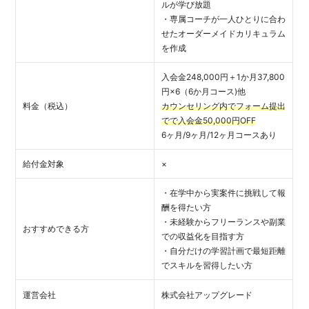
ルが学び放題
・専属コーチが一人ひとりに合わ
せたオーダーメイドカリキュラム
を作成
入会金248,000円＋1か月37,800
円×6（6か月コース)他
料金（税込）
カウンセリング内でフォーム提出
でで入会金50,000円OFF
6ヶ月/9ヶ月/12ヶ月コースあり
給付金対象
×
・在学中から実案件に挑戦して報
酬を得たい方
・未経験からフリーランスや副業
おすすめできる方
での収益化を目指す方
・自分だけの学習計画で最短距離
でスキルを習得したい方
運営会社
株式会社アップグレード