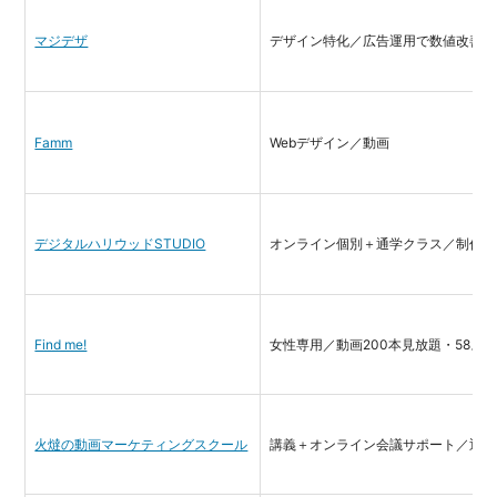
マジデザ
デザイン特化／広告運用で数値改善ま
Famm
Webデザイン／動画
デジタルハリウッドSTUDIO
オンライン個別＋通学クラス／制作実
Find me!
女性専用／動画200本見放題・58ス
火燵の動画マーケティングスクール
講義＋オンライン会議サポート／返金