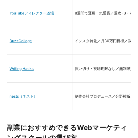
YouTubeディレクター道場
8週間で運用一気通貫／週次FB・添削
BuzzCollege
インスタ特化／月30万円目標／教材
Writing Hacks
買い切り・視聴期限なし／無制限質問
nests（ネスト）
制作会社プロデュース／分野横断×学
副業におすすめできるWebマーケティ
ングスクールの選び方