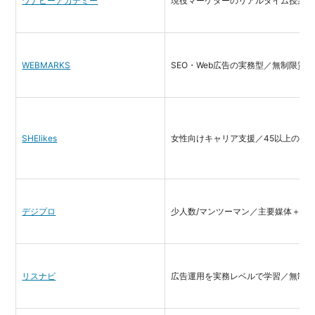
ワナビーアカデミー
現役マーケターのリアルタイム授業／
WEBMARKS
SEO・Web広告の実務型／無制限質問
SHElikes
女性向けキャリア支援／45以上のス
デジプロ
少人数/マンツーマン／主要媒体＋GA
リスナビ
広告運用を実務レベルで学習／無制限