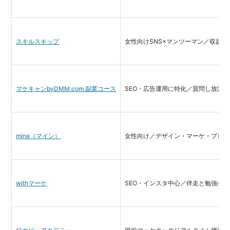
スキルスキップ
女性向けSNS×マンツーマン／収益化
マケキャンbyDMM.com 副業コース
SEO・広告運用に特化／質問し放題
mine（マイン）
女性向け／デザイン・マーケ・プログ
withマーケ
SEO・インスタ中心／伴走と勉強会