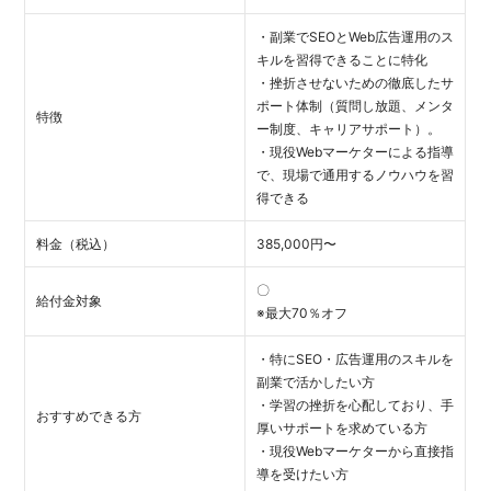
・副業でSEOとWeb広告運用のス
キルを習得できることに特化
・挫折させないための徹底したサ
ポート体制（質問し放題、メンタ
特徴
ー制度、キャリアサポート）。
・現役Webマーケターによる指導
で、現場で通用するノウハウを習
得できる
料金（税込）
385,000円〜
〇
給付金対象
※最大70％オフ
・特にSEO・広告運用のスキルを
副業で活かしたい方
・学習の挫折を心配しており、手
おすすめできる方
厚いサポートを求めている方
・現役Webマーケターから直接指
導を受けたい方