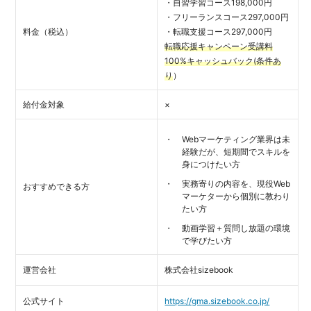
・自習学習コース198,000円
・フリーランスコース297,000円
料金（税込）
・転職支援コース297,000円
転職応援キャンペーン受講料
100%キャッシュバック(
条件あ
り
）
給付金対象
×
Webマーケティング業界は未
経験だが、短期間でスキルを
身につけたい方
実務寄りの内容を、現役Web
おすすめできる方
マーケターから個別に教わり
たい方
動画学習＋質問し放題の環境
で学びたい方
運営会社
株式会社sizebook
公式サイト
https://gma.sizebook.co.jp/