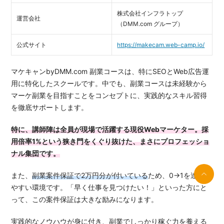
株式会社インフラトップ
運営会社
（DMM.com グループ）
公式サイト
https://makecam.web-camp.io/
マケキャンbyDMM.com 副業コースは、特にSEOとWeb広告運
用に特化したスクールです。中でも、副業コースは未経験から
マーケ副業を目指すことをコンセプトに、実践的なスキル習得
を徹底サポートします。
特に、講師陣は全員が現場で活躍する現役Webマーケター。採
用倍率1%という狭き門をくぐり抜けた、まさにプロフェッショ
ナル集団です。
また、
副業案件保証で2万円分が付いている
ため、0→1を達成し
やすい環境です。「早く仕事を見つけたい！」といった方にと
って、この案件保証は大きな励みになります。
実践的なノウハウが身に付き、副業でしっかり稼ぐ力を養える