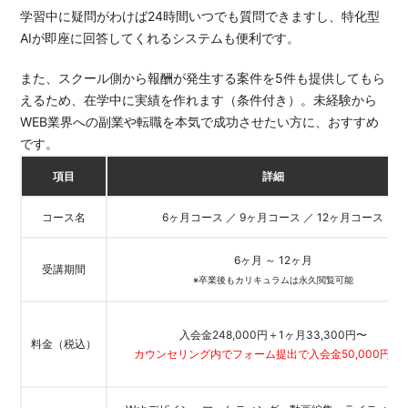
学習中に疑問がわけば24時間いつでも質問できますし、特化型
AIが即座に回答してくれるシステムも便利です。
また、スクール側から報酬が発生する案件を5件も提供してもら
えるため、在学中に実績を作れます（条件付き）。未経験から
WEB業界への副業や転職を本気で成功させたい方に、おすすめ
です。
項目
詳細
コース名
6ヶ月コース ／ 9ヶ月コース ／ 12ヶ月コース
6ヶ月 ～ 12ヶ月
受講期間
※卒業後もカリキュラムは永久閲覧可能
入会金248,000円＋1ヶ月33,300円〜
料金（税込）
カウンセリング内でフォーム提出で入会金50,000円OF