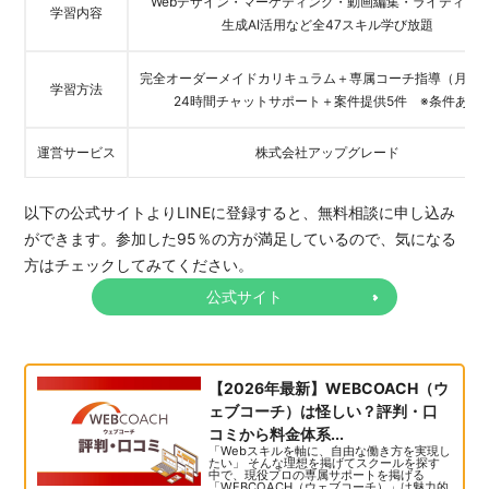
Webデザイン・マーケティング・動画編集・ライティン
学習内容
生成AI活用など全47スキル学び放題
完全オーダーメイドカリキュラム＋専属コーチ指導（月2回
学習方法
24時間チャットサポート＋案件提供5件 ※条件あり
運営サービス
株式会社アップグレード
以下の公式サイトよりLINEに登録すると、無料相談に申し込み
ができます。参加した95％の方が満足しているので、気になる
方はチェックしてみてください。
公式サイト
【2026年最新】WEBCOACH（ウ
ェブコーチ）は怪しい？評判・口
コミから料金体系...
「Webスキルを軸に、自由な働き方を実現し
たい」 そんな理想を掲げてスクールを探す
中で、現役プロの専属サポートを掲げる
「WEBCOACH（ウェブコーチ）」は魅力的