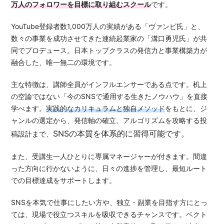
万人のフォロワーを目標に取り組むスクール
です。
YouTube登録者数1,000万人の実績がある「ヴァンビ氏」と、
数々の事業を成功させてきた連続起業家の「溝口勇児氏」が共
同でプロデュース。日本トップクラスの発信力と事業構築力が
融合した、唯一無二の環境です。
主な特徴は、講師全員がインフルエンサーである点です。机上
の空論ではない「今のSNSで通用する生きたノウハウ」を直接
学べます。
実践的なカリキュラムと独自メソッド
をもとに、ジ
ャンルの選定から、発信軸の確立、アルゴリズムを攻略する投
SNSの本質を体系的に習得可能です。
稿設計まで、
また、受講生一人ひとりに専属マネージャーが付きます。間違
った方向に行かないように、日々の進捗を管理し、最短ルート
での目標達成をサポートします。
SNSを本気で仕事にしたい方や、独立・副業を目指す方にとっ
ては、現場で役立つスキルを吸収できるチャンスです。ベクト