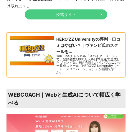
け取れます。
公式サイト
HERO’ZZ Universityの評判・口コ
ミはやばい？｜ヴァンビ氏のスク
ールを...
YouTubeチャンネル『スパイダーメーン』
で、登録者数1,000万人を日本最速で達成し
たヴァンビ氏。彼が創設したインフルエンサ
ー養成スクール『HERO’ZZ University（ヒ
ーローズユニバーシティ）』が話題です
が、...
WEBCOACH｜Webと生成AIについて幅広く学
べる