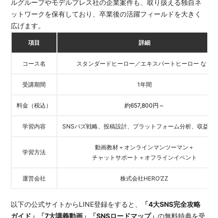
ルグループやモデルプレス社の企業案件も、取り扱える独自ネ
ットワークを保有しており、卒業後の活躍フィールドを大きく
広げます。
項目
詳細
コース名
スタンダードヒーロー／エキスパートヒーロー など
受講期間
1年間
料金（税込）
約657,800円～
学習内容
SNSバズ戦略、投稿設計、プラットフォーム分析、収益化
動画教材＋オンラインマンツーマン＋
学習方法
チャットサポート＋オフラインイベント
運営会社
株式会社HERO’ZZ
以下の公式サイトからLINE登録をすると、
「4大SNS完全攻略
ガイド」「7大講義動画」「SNSロードマップ」
の無料特典を受