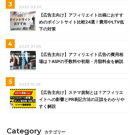
3
2022.03.01
【広告主向け】アフィリエイト出稿におすす
めのポイントサイト比較24選！費用やLTV低
下の対策
4
2023.01.05
【広告主向け】アフィリエイト広告の費用相
場は？ASPの手数料や初期・月額料金を解説
5
2023.10.29
【広告主向け】ステマ規制とは？アフィリエ
イトへの影響とPR表記方法の正誤をわかりや
すく解説
Category
カテゴリー