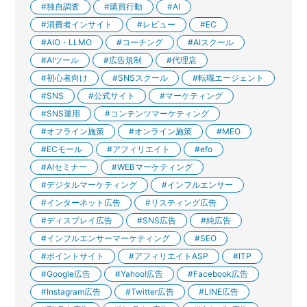
独自調査
購買行動
AI
消費者インサイト
レビュー
EC
AIO・LLMO
コーチング
AIスクール
AIツール
広告規制
代理店
初心者向け
SNSスクール
転職エージェント
SNS
公式サイト
マーケティング
SNS運用
コンテンツマーケティング
オフライン施策
オンライン施策
MEO
ECモール
アフィリエイト
efo
AIセミナー
WEBマーケティング
デジタルマーケティング
インフルエンサー
インターネット広告
リスティング広告
ディスプレイ広告
SNS広告
純広告
インフルエンサーマーケティング
SEO
ポイントサイト
アフィリエイトASP
ITP
Google広告
Yahoo!広告
Facebook広告
Instagram広告
Twitter広告
LINE広告