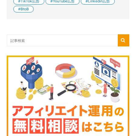
TikTok広告
YouTube広告
Linkedin広告
BtoB