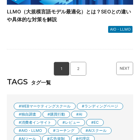
LLMO（大規模言語モデル最適化）とは？SEOとの違い
や具体的な対策を解説
AIO・LLMO
NEXT
1
2
TAGS
タグ一覧
WEBマーケティングスクール
ランディングページ
独自調査
購買行動
AI
消費者インサイト
レビュー
EC
AIO・LLMO
コーチング
AIスクール
AIツール
広告規制
代理店