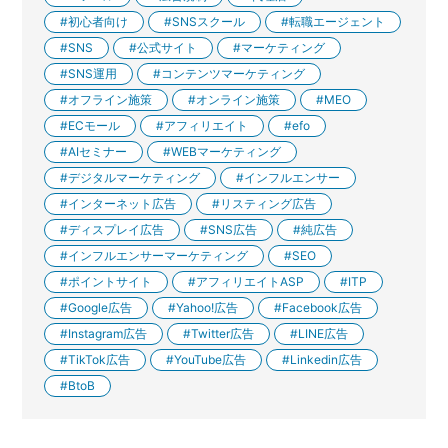
初心者向け
SNSスクール
転職エージェント
SNS
公式サイト
マーケティング
SNS運用
コンテンツマーケティング
オフライン施策
オンライン施策
MEO
ECモール
アフィリエイト
efo
AIセミナー
WEBマーケティング
デジタルマーケティング
インフルエンサー
インターネット広告
リスティング広告
ディスプレイ広告
SNS広告
純広告
インフルエンサーマーケティング
SEO
ポイントサイト
アフィリエイトASP
ITP
Google広告
Yahoo!広告
Facebook広告
Instagram広告
Twitter広告
LINE広告
TikTok広告
YouTube広告
Linkedin広告
BtoB