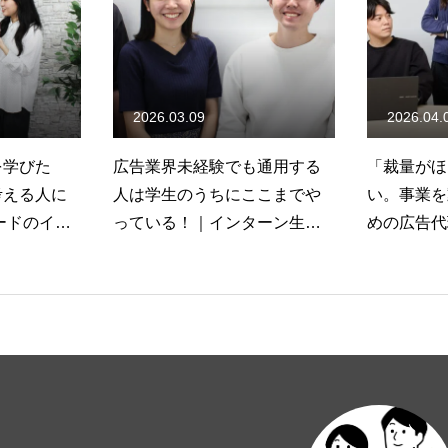
2026.04.06
2026.03
も通用する
「裁量がほしい」で終わらな
未経験か
ここまでや
い。事業を動かしたい人のた
ーン｜就
ターン生イ
めの広告代理店シード
を手にし