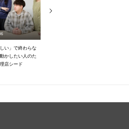
.30
2026.03.02
ら広告代理店インタ
「マーケティングを学びた
活で語れる実務経験
い」となんとなく考える人に
た学生のリアル
は正直しんどい シードのイン
ターンのリアル