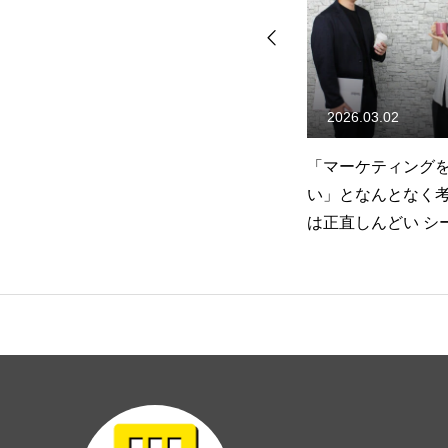
インタビュー
2026.03.02
2026.03.09
ストーリー（NEWS）
ンタ
「マーケティングを学びた
広告業界未経験で
経験
い」となんとなく考える人に
人は学生のうちに
は正直しんどい シードのイン
っている！｜イン
会社概要
ターンのリアル
ンタビューGさん
採用エントリーフォーム