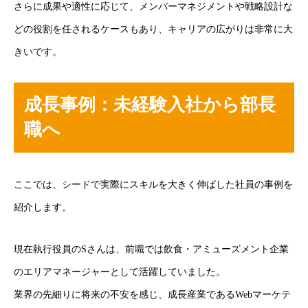
さらに成果や適性に応じて、メンバーマネジメントや戦略設計な
どの役割を任されるケースもあり、キャリアの広がりは非常に大
トップページ
きいです。
新卒採用
中途採用
成長事例：未経験入社から部長
職へ
インターン採用
インタビュー
ここでは、シードで実際にスキルを大きく伸ばした社員の事例を
ストーリー（NEWS）
紹介します。
会社概要
現在執行役員のSさんは、前職では飲食・アミューズメント企業
採用エントリーフォーム
のエリアマネージャーとして活躍していました。
業界の先細りに将来の不安を感じ、成長産業であるWebマーケテ